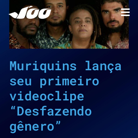
Ir
para
o
conteúdo
Muriquins lança
seu primeiro
videoclipe
“Desfazendo
gênero”