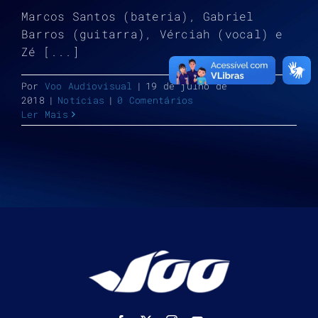
Marcos Santos (bateria), Gabriel
Barros (guitarra), Vérciah (vocal) e
Zé [...]
Por
Voo Audiovisual
|
19 de julho de
2018
|
Notícias
|
0 Comentários
Ler Mais