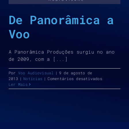
De Panorâmica a
Voo
A Panorâmica Produções surgiu no ano
de 2009, com a [...]
Por
Voo Audiovisual
|
9 de agosto de
em
2013
|
Notícias
|
Comentários desativados
De
Ler Mais
Panorâmica
a
Voo