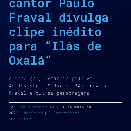
cantor Paulo
Fraval divulga
clipe inédito
para “Ilás de
Oxalá”
A produção, assinada pela Voo
Audiovisual (Salvador-BA), revela
Fraval e outras personagens [...]
Por
Voo Audiovisual
|
11 de maio de
2022
|
Notícias
|
0 Comentários
Ler Mais