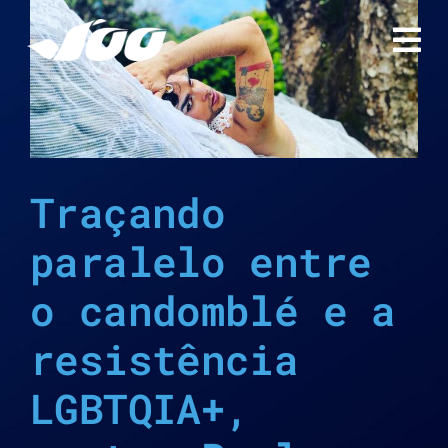
Ir
para
o
conteúdo
Traçando
paralelo entre
o candomblé e a
resistência
LGBTQIA+,