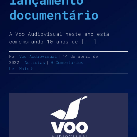
documentário
A Voo Audiovisual neste ano está
comemorando 10 anos de [...]
Por
Voo Audiovisual
|
14 de abril de
2022
|
Notícias
|
0 Comentários
Ler Mais