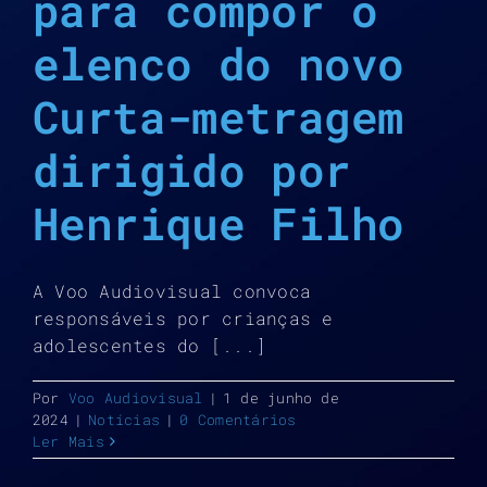
para compor o
elenco do novo
Curta-metragem
dirigido por
Henrique Filho
A Voo Audiovisual convoca
responsáveis por crianças e
adolescentes do [...]
Por
Voo Audiovisual
|
1 de junho de
2024
|
Notícias
|
0 Comentários
Ler Mais