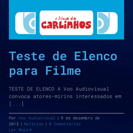
Teste de Elenco
para Filme
TESTE DE ELENCO A Voo Audiovisual
convoca atores-mirins interessados em
[...]
Por
Voo Audiovisual
|
9 de dezembro de
2013
|
Notícias
|
0 Comentários
Ler Mais