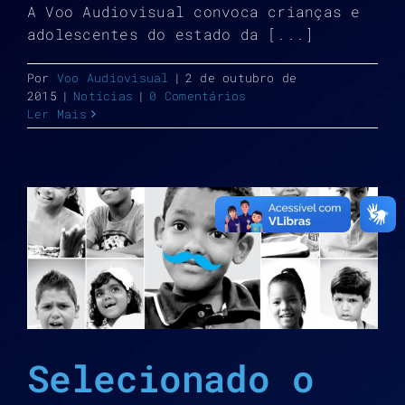
A Voo Audiovisual convoca crianças e
adolescentes do estado da [...]
Por
Voo Audiovisual
|
2 de outubro de
2015
|
Notícias
|
0 Comentários
Ler Mais
Selecionado o