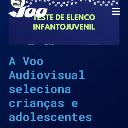
Ir
para
o
conteúdo
A Voo
Audiovisual
seleciona
crianças e
adolescentes