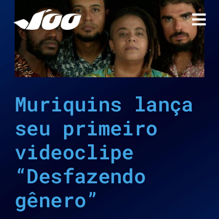
Ir
para
o
conteúdo
Muriquins lança
seu primeiro
videoclipe
“Desfazendo
gênero”