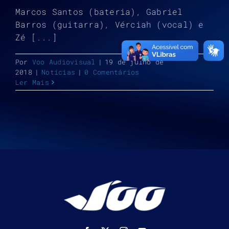
Marcos Santos (bateria), Gabriel
Barros (guitarra), Vérciah (vocal) e
Zé [...]
Por
Voo Audiovisual
|
19 de julho de
2018
|
Notícias
|
0 Comentários
Ler Mais