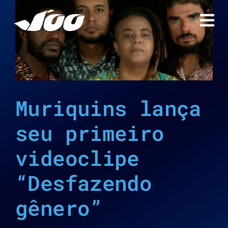
Ir
para
o
conteúdo
Muriquins lança
seu primeiro
videoclipe
“Desfazendo
gênero”