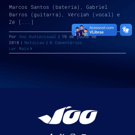
Marcos Santos (bateria), Gabriel
Barros (guitarra), Vérciah (vocal) e
Zé [...]
Por
Voo Audiovisual
|
19 de julho de
2018
|
Notícias
|
0 Comentários
Ler Mais