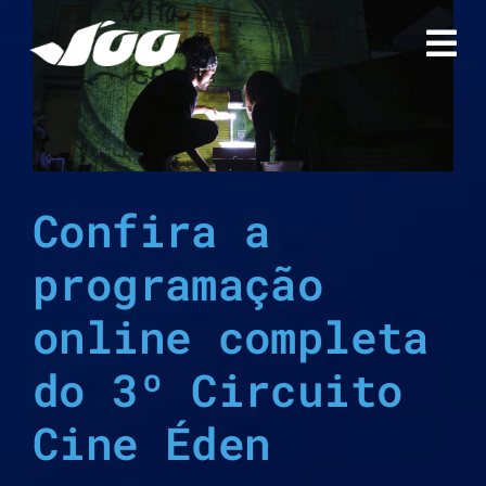
Ir
para
o
conteúdo
Confira a
programação
online completa
do 3º Circuito
Cine Éden