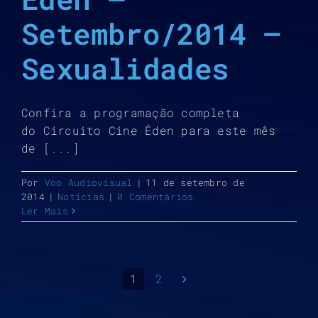
Setembro/2014 –
Sexualidades
Confira a programação completa
do Circuito Cine Éden para este mês
de [...]
Por
Voo Audiovisual
|
11 de setembro de
2014
|
Notícias
|
0 Comentários
Ler Mais
1
2