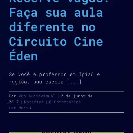
Faça sua aula
diferente no
Circuito Cine
Éden
Se você é professor em Ipiaú e
região, sua escola [...]
Por
Voo Audiovisual
|
2 de junho de
2017
|
Notícias
|
0 Comentários
Ler Mais