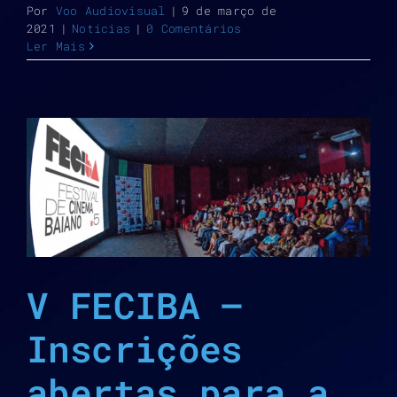
Por
Voo Audiovisual
|
9 de março de
2021
|
Notícias
|
0 Comentários
Ler Mais
V FECIBA –
Inscrições
abertas para a