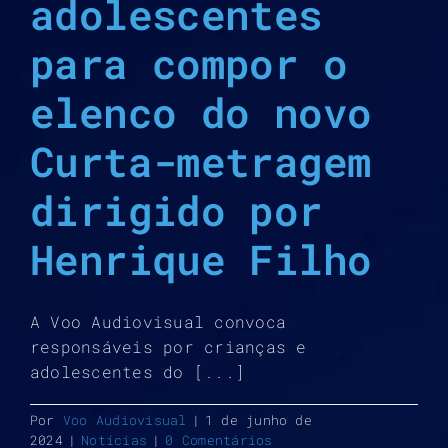
adolescentes
para compor o
elenco do novo
Curta-metragem
dirigido por
Henrique Filho
A Voo Audiovisual convoca
responsáveis por crianças e
adolescentes do [...]
Por
Voo Audiovisual
|
1 de junho de
2024
|
Notícias
|
0 Comentários