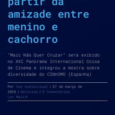
partir da
amizade entre
menino e
cachorro
“Maic Não Quer Cruzar” será exibido
no XXI Panorama Internacional Coisa
de Cinema e integrou a mostra sobre
diversidade do CINHOMO (Espanha)
Por
Voo Audiovisual
|
27 de março de
2026
|
Notícias
|
0 Comentários
Ler Mais