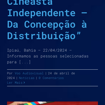
Cineasta
Independente –
Da Concepção à
Distribuição”
Ipiaú, Bahia – 22/04/2024 –
Informamos as pessoas selecionadas
para [...]
Por
Voo Audiovisual
|
24 de abril de
2024
|
Notícias
|
0 Comentários
Ler Mais