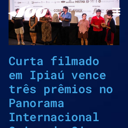
Ir
para
o
conteúdo
Curta filmado
em Ipiaú vence
três prêmios no
Panorama
Internacional