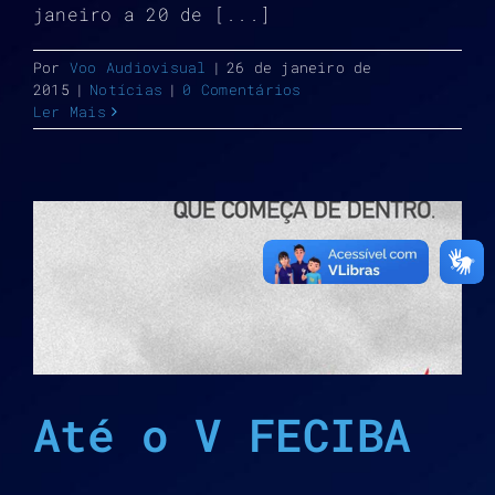
janeiro a 20 de [...]
Por
Voo Audiovisual
|
26 de janeiro de
2015
|
Notícias
|
0 Comentários
Ler Mais
Até o V FECIBA