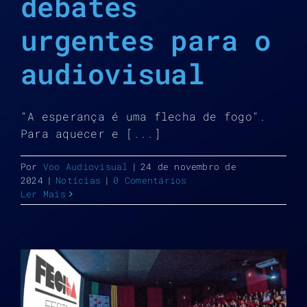
debates
urgentes para o
audiovisual
"A esperança é uma flecha de fogo".
Para aquecer e [...]
Por
Voo Audiovisual
|
24 de novembro de
2024
|
Notícias
|
0 Comentários
Ler Mais