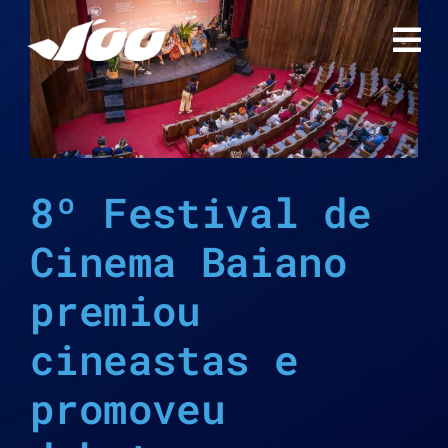
Ir
para
o
conteúdo
8º Festival de
Cinema Baiano
premiou
cineastas e
promoveu