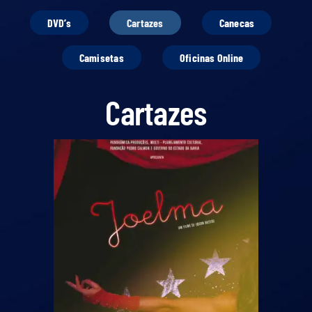
DVD’s
Cartazes
Canecas
Camisetas
Oficinas Online
Cartazes