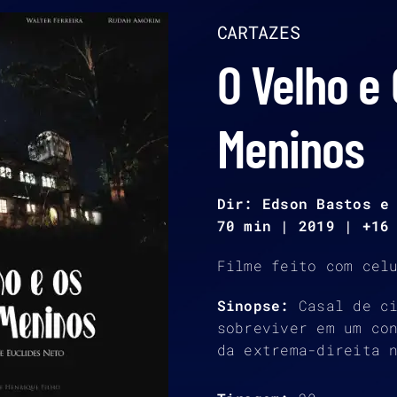
CARTAZES
O Velho e
Meninos
Dir: Edson Bastos e
70 min | 2019 | +16
Filme feito com cel
Sinopse:
Casal de ci
sobreviver em um co
da extrema-direita 