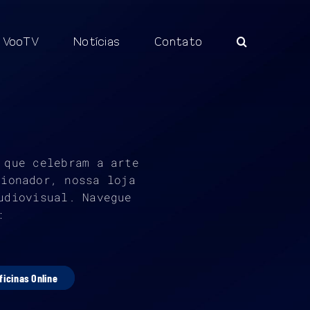
VooTV
Notícias
Contato
 que celebram a arte
cionador, nossa loja
udiovisual. Navegue
:
ficinas Online