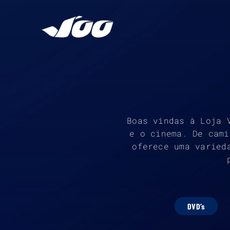
Ir
para
o
conteúdo
Boas vindas à Loja 
e o cinema. De cami
oferece uma varied
DVD’s