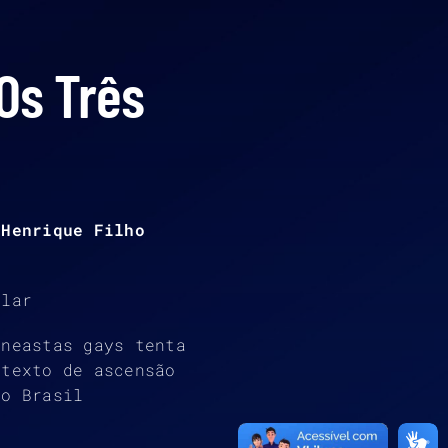
 Os Três
 Henrique Filho
ular
neastas gays tenta
ntexto de ascensão
no Brasil