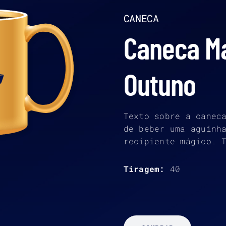
CANECA
Caneca M
Outuno
Texto sobre a canec
de beber uma aguinh
recipiente mágico. 
Tiragem:
40