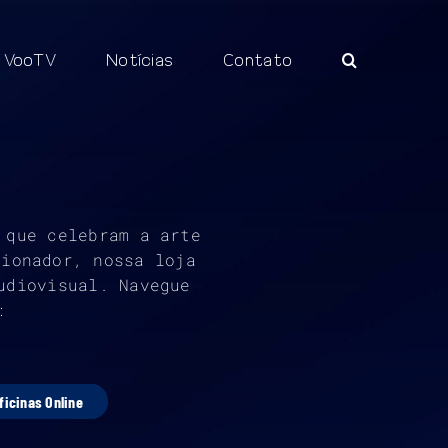
VooTV
Notícias
Contato
 que celebram a arte
cionador, nossa loja
udiovisual. Navegue
:
ficinas Online