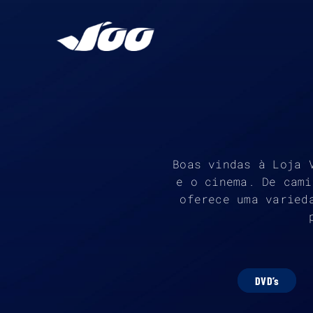
Ir
para
o
conteúdo
Boas vindas à Loja 
e o cinema. De cami
oferece uma varied
DVD’s