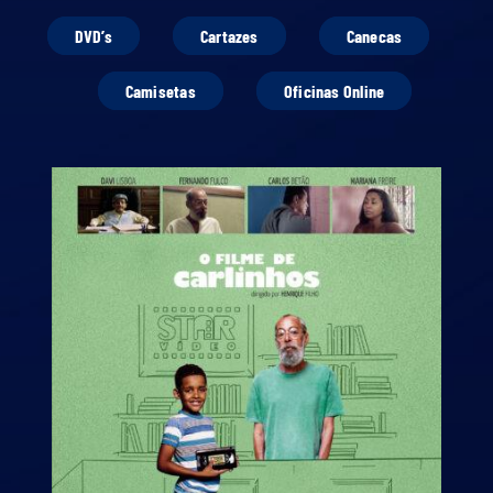
DVD’s
Cartazes
Canecas
Camisetas
Oficinas Online