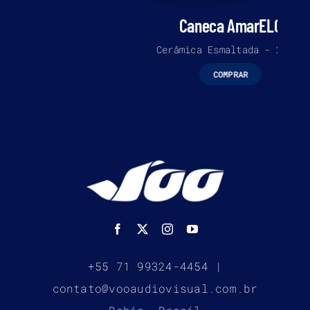
Caneca AmarELO
Cerâmica Esmaltada - 200ml
COMPRAR
+55 71 99324-4454 |
contato@vooaudiovisual.com.br