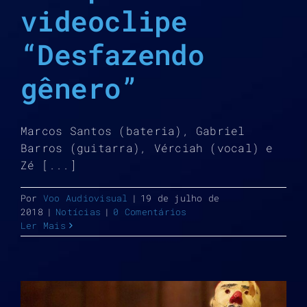
videoclipe
“Desfazendo
gênero”
Marcos Santos (bateria), Gabriel
Barros (guitarra), Vérciah (vocal) e
Zé [...]
Por
Voo Audiovisual
|
19 de julho de
2018
|
Notícias
|
0 Comentários
Ler Mais