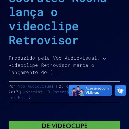
lança o
videoclipe
Retrovisor
Produzido pela Voo Audiovisual, o
videoclipe Retrovisor marca o
lançamento do [...]
Por
Voo Audiovisual
|
28 de setembro de
2017
|
Notícias
|
0 Comentários
Ler Mais