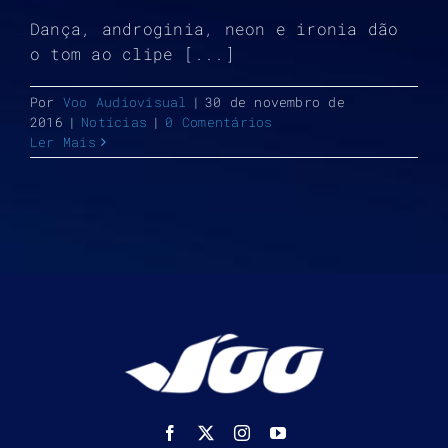
Dança, androginia, neon e ironia dão
o tom ao clipe [...]
Por
Voo Audiovisual
|
30 de novembro de
2016
|
Notícias
|
0 Comentários
Ler Mais