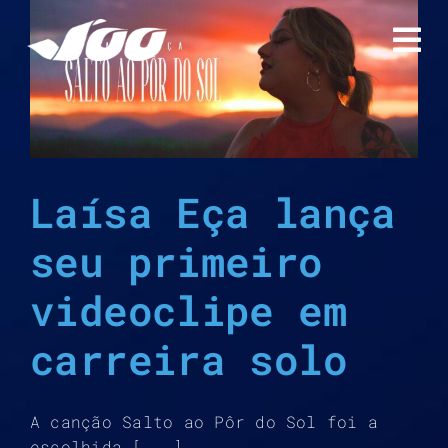
Ir
para
o
conteúdo
Laísa Eça lança
seu primeiro
videoclipe em
carreira solo
A canção Salto ao Pôr do Sol foi a
escolhida [...]